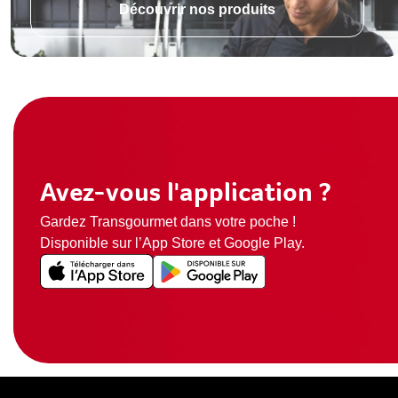
Découvrir nos produits
Avez-vous l'application ?
Gardez Transgourmet dans votre poche !
Disponible sur l’App Store et Google Play.