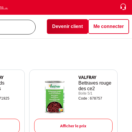
ons →
Devenir client
Me connecter
AY
VALFRAY
ds
Bettraves rouge
s
des ce2
Boite 5/1
271925
Code : 678757
Afficher le prix