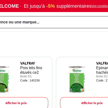
ELCOME
·
Et jusqu'à
-5%
supplémentaires
Voir conditi
ence ou une marque...
VALFRAY
VALFR
Pois très fins
Epinar
étuvés ce2
haché
Boite 5/1
Boite 5/1
Code : 140156
Code : 
Afficher le prix
Afficher le prix