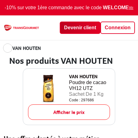
-10% sur votre 1ère commande avec le code
WELCOME
Voir 
Devenir client
Connexion
VAN HOUTEN
Nos produits VAN HOUTEN
VAN HOUTEN
Poudre de cacao
VH12 UTZ
Sachet De 1 Kg
Code : 297686
Afficher le prix