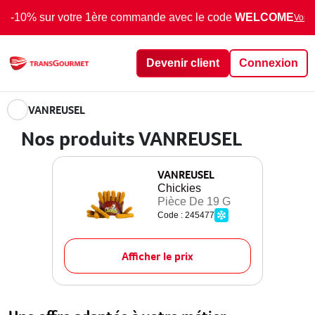
-10% sur votre 1ère commande avec le code
WELCOME
Voir 
Devenir client
Connexion
VANREUSEL
Nos produits VANREUSEL
VANREUSEL
Chickies
Pièce De 19 G
Code : 245477
Afficher le prix