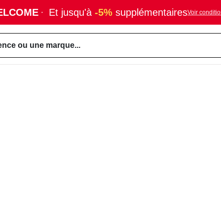
ELCOME
·
Et jusqu'à
-5%
supplémentaires
Voir conditi
ence ou une marque...