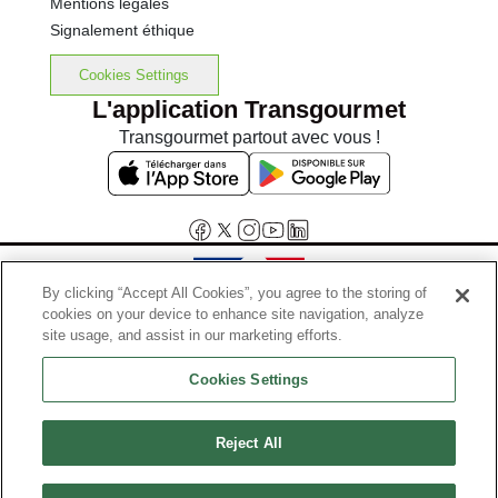
Mentions légales
Signalement éthique
Cookies Settings
L'application Transgourmet
Transgourmet partout avec vous !
By clicking “Accept All Cookies”, you agree to the storing of
cookies on your device to enhance site navigation, analyze
Interdiction de vente de boissons alcooliques aux mineurs de
site usage, and assist in our marketing efforts.
moins de 18 ans
Cookies Settings
La preuve de majorité de l'acheteur est exigée au moment de la vente
en ligne.
Code de la santé publique, Aar.l.3342-1 et l.3353-3
Reject All