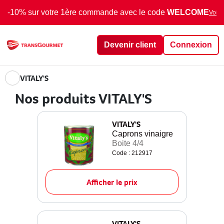
-10% sur votre 1ère commande avec le code
WELCOME
Voir 
Devenir client
Connexion
VITALY'S
Nos produits VITALY'S
VITALY'S
Caprons vinaigre
Boite 4/4
Code : 212917
Afficher le prix
VITALY'S