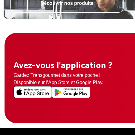
Découvrir nos produits
Avez-vous l'application ?
Gardez Transgourmet dans votre poche !
Disponible sur l’App Store et Google Play.