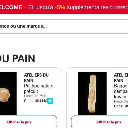
ELCOME
·
Et jusqu'à
-5%
supplémentaires
Voir conditi
ence ou une marque...
DU PAIN
ATELIERS DU
ATELIE
PAIN
PAIN
Pitchou nature
Baguet
précuit
campa
Pièce De 75 G
levain
Code : 404440
Pièce De
Code : 
Afficher le prix
Afficher le prix