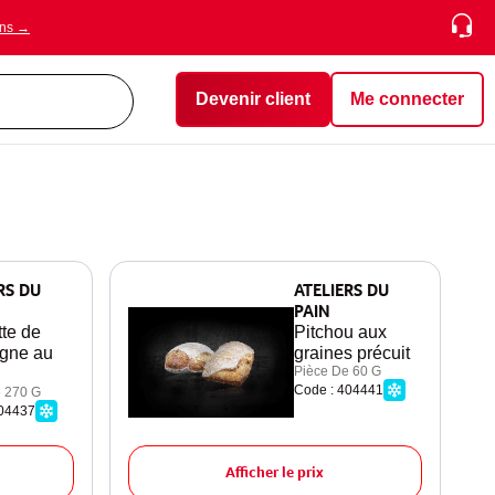
ons →
Devenir client
Me connecter
RS DU
ATELIERS DU
PAIN
te de
Pitchou aux
gne au
graines précuit
Pièce De 60 G
Code : 404441
 270 G
404437
Afficher le prix