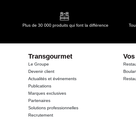
Durée totale du produit :
365 jours
dont Acides gras saturés
Conformément aux informations transmises par le(s) f
Glucides
Plus de 30 000 produits qui font la différence
Tou
dont Sucres
Fibres
Transgourmet
Vos
Le Groupe
Restau
Protéines
Devenir client
Boulan
Actualités et événements
Restau
Sel
Publications
Marques exclusives
Partenaires
Solutions professionnelles
Recrutement