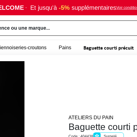
ELCOME
·
Et jusqu'à
-5%
supplémentaires
Voir conditi
ence ou une marque...
Baguette courti précuit
viennoiseries-croutons
Pains
ATELIERS DU PAIN
Baguette courti p
Code : 404438
Surgelé