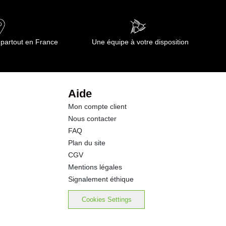
0.40 g
55.0 g
 partout en France
Une équipe à votre disposition
2.8 g
3.1 g
Aide
Mon compte client
8.6 g
Nous contacter
FAQ
1.20 g
Plan du site
CGV
Mentions légales
Signalement éthique
Cookies Settings