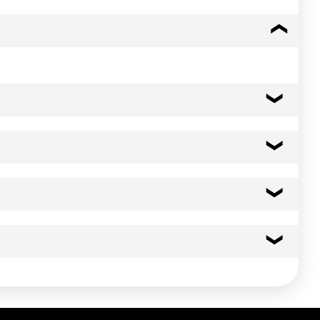
ne : E300 Information allergènes (Directive 2003/89/CE ¿
de SOJA et MOUTARDE
nction du matériel et de la coloration initiale du produit.
264 kcal
1106 kj
¿utiliser rapidement. Ne jamais recongeler un produit
1.1 g