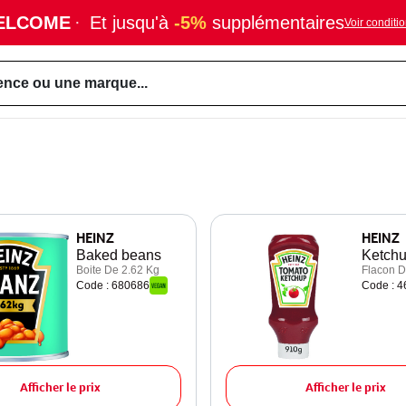
ELCOME
·
Et jusqu'à
-5%
supplémentaires
Voir conditi
ence ou une marque...
HEINZ
HEINZ
Baked beans
Ketch
Boite De 2.62 Kg
Flacon D
Code : 680686
Code : 
Afficher le prix
Afficher le prix