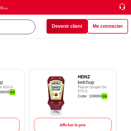
ons →
Devenir client
Me connecter
HEINZ
up
ketchup
e 910 G
Flacon Souple De
570 G
466656
Code : 109066
Afficher le prix