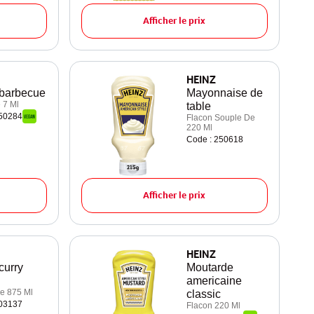
Afficher le prix
HEINZ
barbecue
Mayonnaise de
 7 Ml
table
250284
Flacon Souple De
220 Ml
Code : 250618
Afficher le prix
HEINZ
curry
Moutarde
americaine
e 875 Ml
classic
203137
Flacon 220 Ml