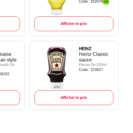
Code : 252076
Afficher le prix
HEINZ
naise
Heinz Classic
an style
sauce
ouple De
Flacon De 200ml
Code : 223827
258252
Afficher le prix