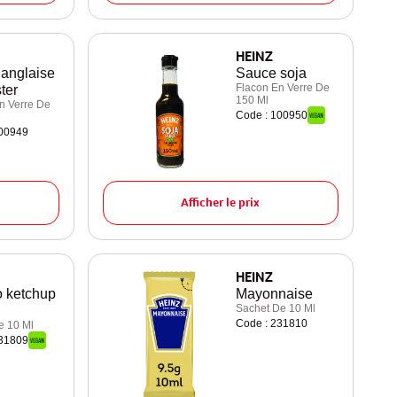
HEINZ
anglaise
Sauce soja
Flacon En Verre De
ter
150 Ml
n Verre De
Code : 100950
100949
Afficher le prix
HEINZ
 ketchup
Mayonnaise
Sachet De 10 Ml
Code : 231810
e 10 Ml
231809