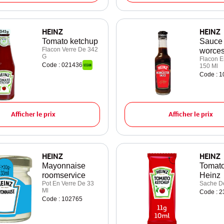
HEINZ
HEINZ
Tomato ketchup
Sauce 
Flacon Verre De 342
worces
G
Flacon E
Code : 021436
150 Ml
Code : 
Afficher le prix
Afficher le prix
HEINZ
HEINZ
Mayonnaise
Tomato
roomservice
Heinz
Pot En Verre De 33
Sache D
Ml
Code : 
Code : 102765