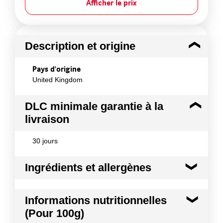
Afficher le prix
Description et origine
Pays d'origine
United Kingdom
DLC minimale garantie à la
livraison
30 jours
Ingrédients et allergènes
Ingrédients :
Informations nutritionnelles
Purée de tomates, vinaigre d'alcool, sucre, mélasse,
(Pour 100g)
eau, sel, épices, amidon modifié, épaississants
(gomme de xanthane), ail, conservateur (sorbate de