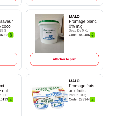
MALO
 saveur
Fromage blanc
e coco
0% m.g.
25 G
Seau De 5 Kg
706938
Code : 842486
Afficher le prix
MALO
emi
Fromage frais
 uht
aux fruits
e 1 L
Pot De 100g
10133
Code : 278344