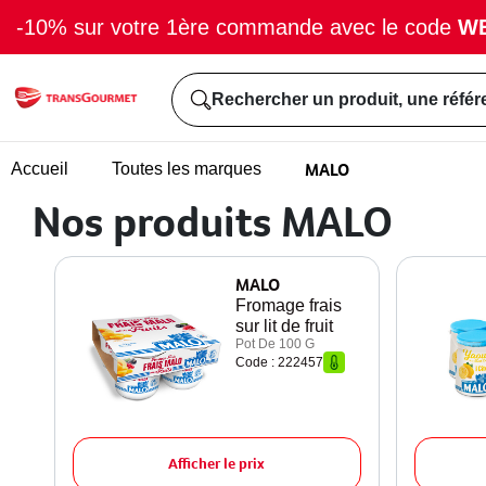
-10% sur votre 1ère commande avec le code
W
Rechercher un produit, une référ
MALO
Accueil
Toutes les marques
Nos produits MALO
MALO
Fromage frais
sur lit de fruit
Pot De 100 G
Code : 222457
Afficher le prix