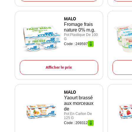
MALO
Fromage frais
nature 0% m.g.
Pot Plastique De 100
G
Code : 249597
Afficher le prix
MALO
Yaourt brassé
aux morceaux
de
Pot En Carton De
125 G
Code : 209312