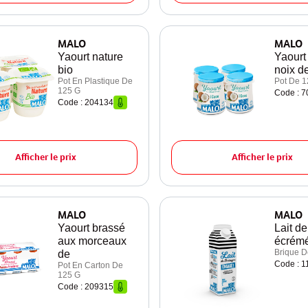
MALO
MALO
Yaourt nature
Yaourt
bio
noix d
Pot En Plastique De
Pot De 1
125 G
Code : 
Code : 204134
Afficher le prix
Afficher le prix
MALO
MALO
Yaourt brassé
Lait d
aux morceaux
écrémé
Brique D
de
Code : 1
Pot En Carton De
125 G
Code : 209315