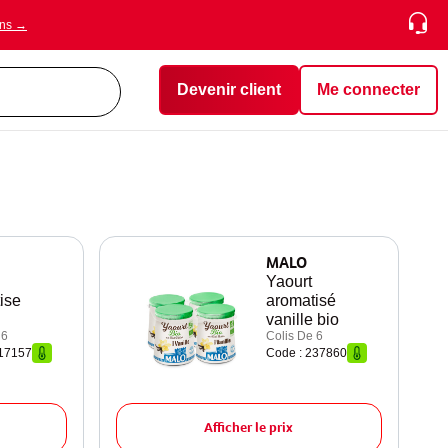
ons →
Devenir client
Me connecter
MALO
Yaourt
ise
aromatisé
vanille bio
 6
Colis De 6
217157
Code : 237860
Afficher le prix