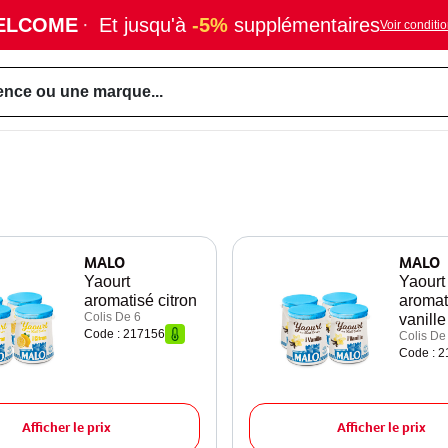
ELCOME
·
Et jusqu'à
-5%
supplémentaires
Voir conditi
ence ou une marque...
MALO
MALO
Yaourt
Yaourt
aromatisé citron
aromat
Colis De 6
vanille
Code : 217156
Colis De
Code : 
Afficher le prix
Afficher le prix