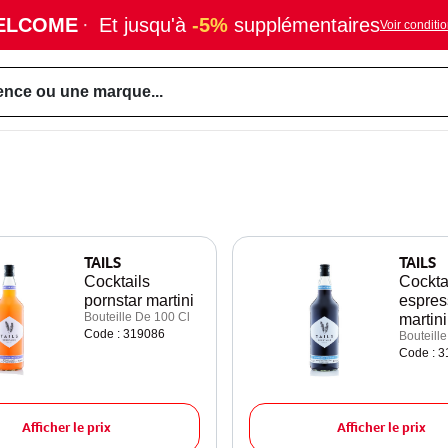
ELCOME
·
Et jusqu'à
-5%
supplémentaires
Voir conditi
ence ou une marque...
TAILS
TAILS
Cocktails
Cockta
pornstar martini
espres
Bouteille De 100 Cl
martini
Code : 319086
Bouteill
Code : 
Afficher le prix
Afficher le prix