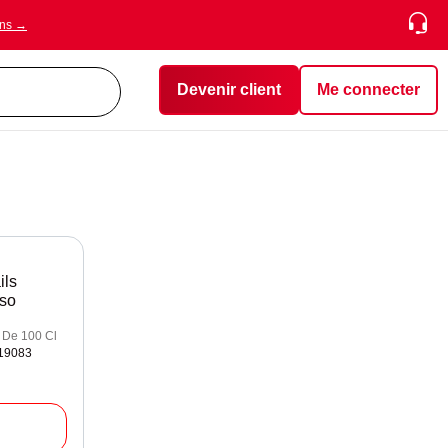
ons →
Devenir client
Me connecter
ils
so
e De 100 Cl
319083