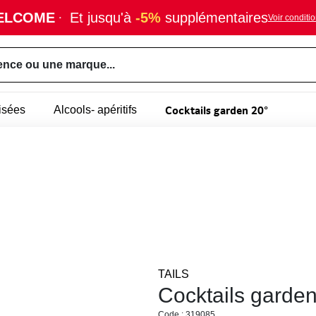
ELCOME
·
Et jusqu'à
-5%
supplémentaires
Voir conditi
ence ou une marque...
Cocktails garden 20°
isées
Alcools- apéritifs
TAILS
Cocktails garden
Code : 319085