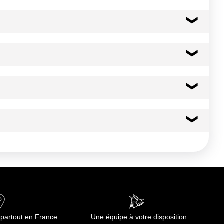
corer d'une tranche de concombre.
66 kcal
278 kj
0.0 g
0.00 g
16.6 g
 partout en France
Une équipe à votre disposition