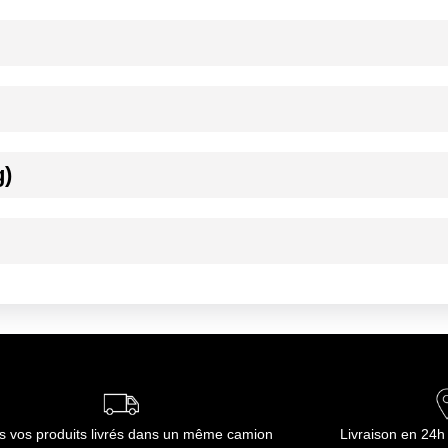
ournisseur(s) de Transgourmet Opérations
nd verre à vin rempli de glace. Compléter d'eau pétillante et dé
g)
frais à l'abris de la lumière.
ournisseur(s) de Transgourmet Opérations
s vos produits livrés dans un même camion
Livraison en 24h