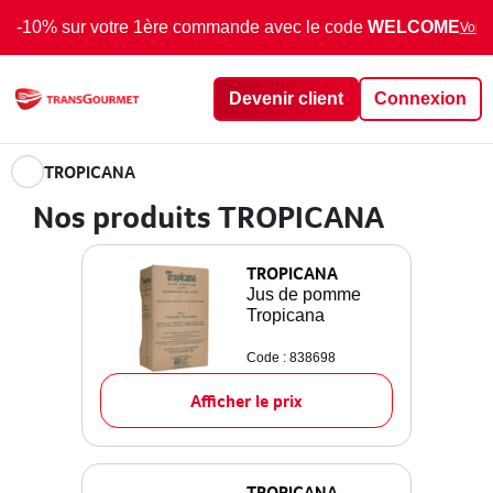
-10% sur votre 1ère commande avec le code
WELCOME
Voir 
Devenir client
Connexion
TROPICANA
Nos produits TROPICANA
TROPICANA
Jus de pomme
Tropicana
Code : 838698
Afficher le prix
TROPICANA