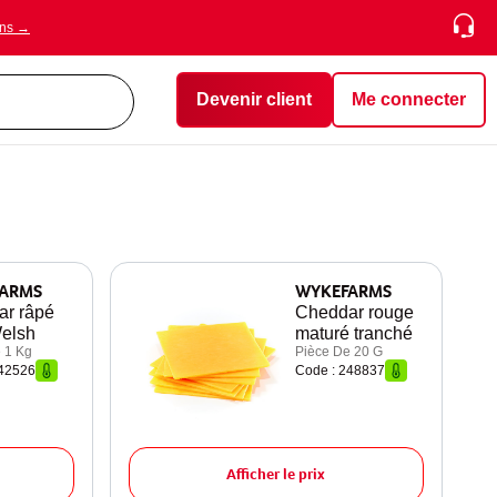
ons →
Devenir client
Me connecter
ARMS
WYKEFARMS
r râpé
Cheddar rouge
elsh
maturé tranché
 1 Kg
Pièce De 20 G
242526
Code : 248837
Afficher le prix