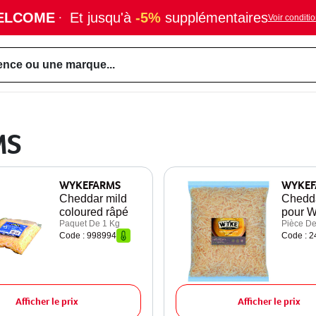
ELCOME
·
Et jusqu'à
-5%
supplémentaires
Voir conditi
ence ou une marque...
MS
WYKEFARMS
WYKEF
Cheddar mild
Chedda
coloured râpé
pour W
Paquet De 1 Kg
Pièce De
Code : 998994
Code : 
Afficher le prix
Afficher le prix