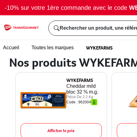
-10% sur votre 1ère commande avec le code
W
Rechercher un produit, une référ
WYKEFARMS
Accueil
Toutes les marques
Nos produits WYKEFAR
WYKEFARMS
Cheddar mild
bloc 32 % m.g.
Pièce De 2.2 Kg
Code : 962004
Afficher le prix