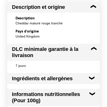
Description et origine
Description
Cheddar maturé rouge tranché
Pays d'origine
United Kingdom
DLC minimale garantie à la
livraison
7 jours
Ingrédients et allergènes
Ingrédients :
Informations nutritionnelles
Lait, sel, ferments lactiques, E160b-annatto, présure
(Pour 100g)
(base végétale) Origine du lait : Royaume Uni