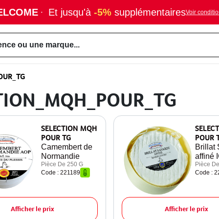
ELCOME
·
Et jusqu'à
-5%
supplémentaires
Voir conditi
ence ou une marque...
OUR_TG
ECTION_MQH_POUR_TG
SELECTION MQH
SELEC
POUR TG
POUR 
Camembert de
Brillat
Normandie
affiné 
Pièce De 250 G
Pièce De
Code : 221189
Code : 
Afficher le prix
Afficher le prix