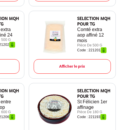
TION MQH
SELECTION MQH
TG
POUR TG
extra
Comté extra
finé 24
aop affiné 12
 500 G
mois
221202
Pièce De 500 G
Code : 221201
Afficher le prix
TION MQH
SELECTION MQH
TG
POUR TG
 entre
St Félicien 1er
op
affinage
 600 G
Pièce De 180 G
221206
Code : 221193