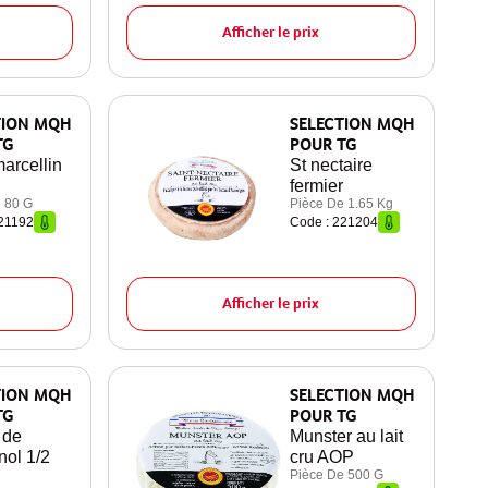
Afficher le prix
TION MQH
SELECTION MQH
TG
POUR TG
arcellin
St nectaire
fermier
 80 G
Pièce De 1.65 Kg
21192
Code : 221204
Afficher le prix
TION MQH
SELECTION MQH
TG
POUR TG
 de
Munster au lait
nol 1/2
cru AOP
Pièce De 500 G