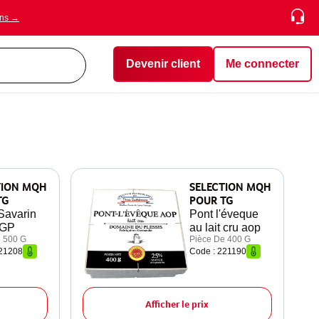
ons →
Devenir client
Me connecter
TION MQH
SELECTION MQH
TG
POUR TG
 Savarin
Pont l'éveque
IGP
au lait cru aop
 500 G
Pièce De 400 G
221208
Code : 221190
Afficher le prix