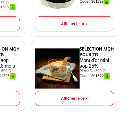
Code : 301182
 60 G
300969
Afficher le prix
TION MQH
SELECTION MQH
TG
POUR TG
 aop
Mont d'or mini
18 mois
aop 25%
 500 G
Pièce De 500 G
301396
Code : 301572
Afficher le prix