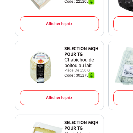
Code : 221205
Afficher le prix
SELECTION MQH
POUR TG
Chabichou de
poitou au lait
Pièce De 150 G
Code : 301275
Afficher le prix
SELECTION MQH
POUR TG