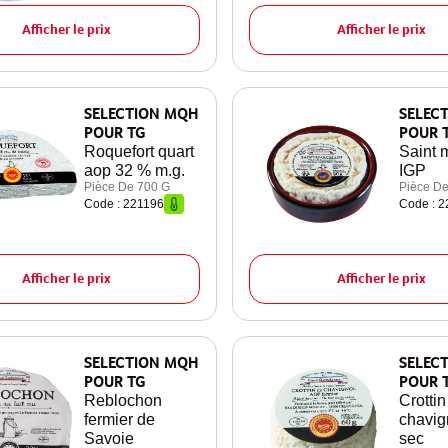
Afficher le prix
Afficher le prix
SELECTION MQH
SELEC
POUR TG
POUR 
Roquefort quart
Saint m
aop 32 % m.g.
IGP
Pièce De 700 G
Pièce De
Code : 221196
Code : 2
Afficher le prix
Afficher le prix
SELECTION MQH
SELEC
POUR TG
POUR 
Reblochon
Crottin
fermier de
chavig
Savoie
sec