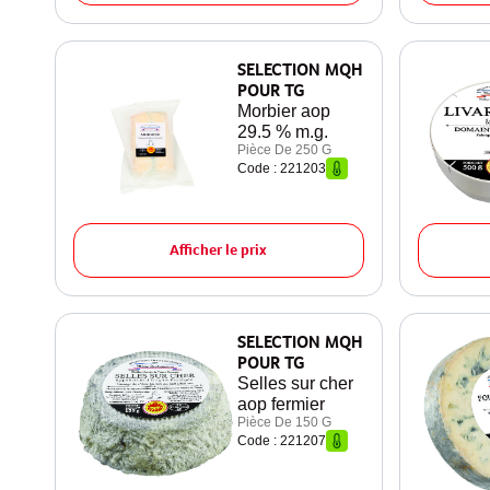
SELECTION MQH
POUR TG
Morbier aop
29.5 % m.g.
Pièce De 250 G
Code : 221203
Afficher le prix
SELECTION MQH
POUR TG
Selles sur cher
aop fermier
Pièce De 150 G
Code : 221207