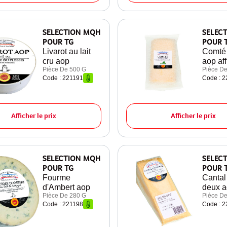
SELECTION MQH
SELEC
POUR TG
POUR 
Livarot au lait
Comté 
cru aop
aop af
Pièce De 500 G
Pièce De
Code : 221191
Code : 
Afficher le prix
Afficher le prix
SELECTION MQH
SELEC
POUR TG
POUR 
Fourme
Cantal
d'Ambert aop
deux a
Pièce De 280 G
Pièce De
Code : 221198
Code : 