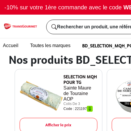
-10% sur votre 1ère commande avec le code
W
Rechercher un produit, une référ
BD_SELECTION_MQH_P
Accueil
Toutes les marques
Nos produits BD_SEL
SELECTION MQH
POUR TG
Sainte Maure
de Touraine
AOP
Colis De 3
Code : 221197
Afficher le prix