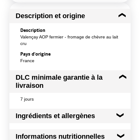
Description et origine
Description
Valençay AOP fermier - fromage de chèvre au lait
cru
Pays d'origine
France
DLC minimale garantie à la
livraison
7 jours
Ingrédients et allergènes
Ingrédients :
Informations nutritionnelles
Lait cru de chèvre, ferments (contient lait), sel,