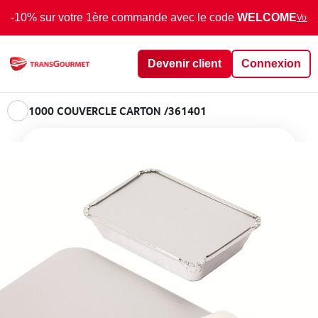
-10% sur votre 1ère commande avec le code
WELCOME
Voir 
Devenir client
Connexion
1000 COUVERCLE CARTON /361401