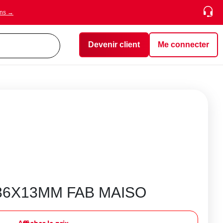
ons →
Devenir client
Me connecter
 36X13MM FAB MAISO