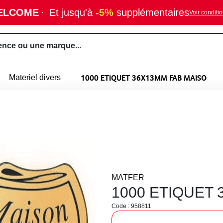
ELCOME
·
Et jusqu'à
-5%
supplémentaires
Voir conditi
ence ou une marque...
1000 ETIQUET 36X13MM FAB MAISO
Materiel divers
MATFER
1000 ETIQUET
Code : 958811