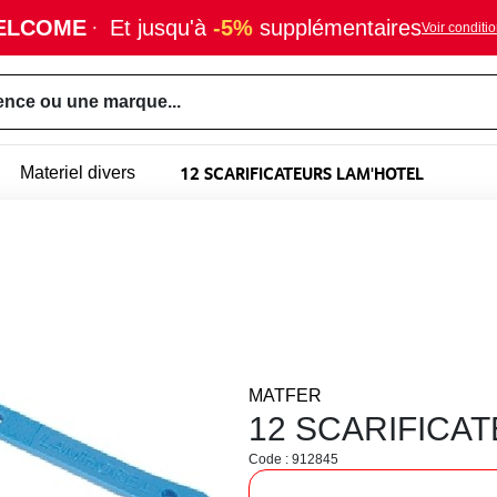
ELCOME
·
Et jusqu'à
-5%
supplémentaires
Voir conditi
ence ou une marque...
12 SCARIFICATEURS LAM'HOTEL
Materiel divers
MATFER
12 SCARIFICA
Code : 912845