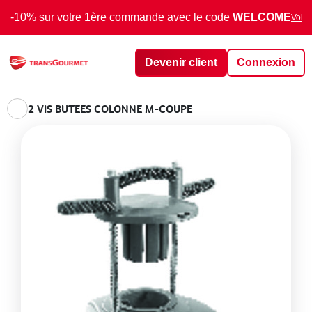
-10% sur votre 1ère commande avec le code
WELCOME
Voir 
Devenir client
Connexion
2 VIS BUTEES COLONNE M-COUPE