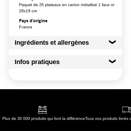
Paquet de 25 plateaux en carton métallisé 1 face or
28x19 cm
Pays d'origine
France
Ingrédients et allergènes
Ingrédients :
Infos pratiques
Matière principale : Carton
Conformément aux informations transmises
Conditions de stockage avant ouverture
par le(s) fournisseur(s) de Transgourmet
:
Opérations
température ambiante
Durée totale du produit :
non concerné
Conformément aux informations transmises
par le(s) fournisseur(s) de Transgourmet
Opérations
Plus de 30 000 produits qui font la différence
Tous vos produits livré