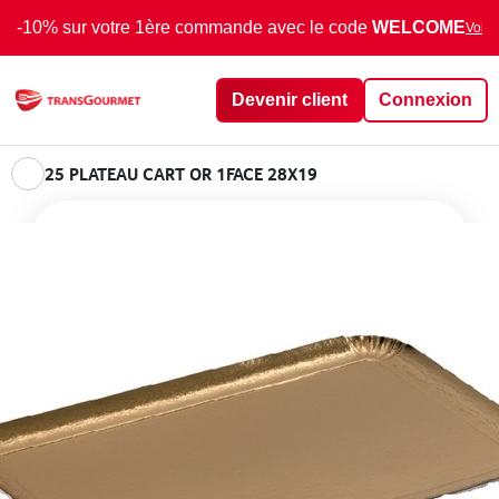
-10% sur votre 1ère commande avec le code
WELCOME
Voir 
Devenir client
Connexion
25 PLATEAU CART OR 1FACE 28X19