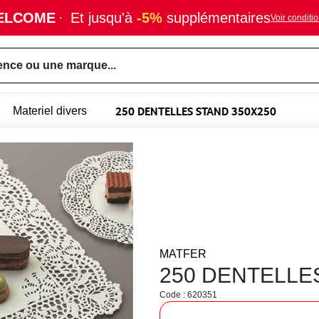
ELCOME
·
Et jusqu'à
-5%
supplémentaires
Voir conditi
ence ou une marque...
250 DENTELLES STAND 350X250
Materiel divers
MATFER
250 DENTELLE
Code : 620351