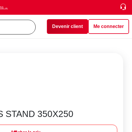
ons →
Devenir client
Me connecter
S STAND 350X250