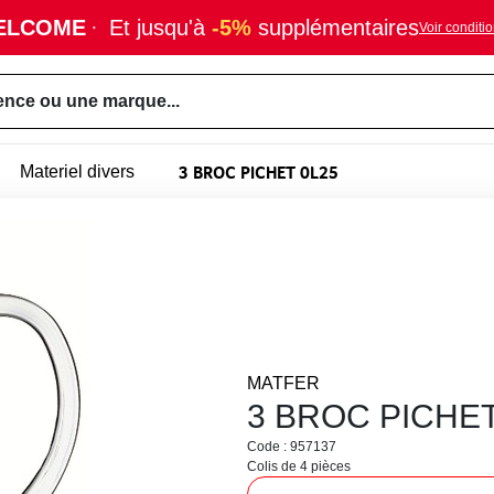
ELCOME
·
Et jusqu'à
-5%
supplémentaires
Voir conditi
ence ou une marque...
3 BROC PICHET 0L25
Materiel divers
MATFER
3 BROC PICHET
Code : 957137
Colis de 4 pièces