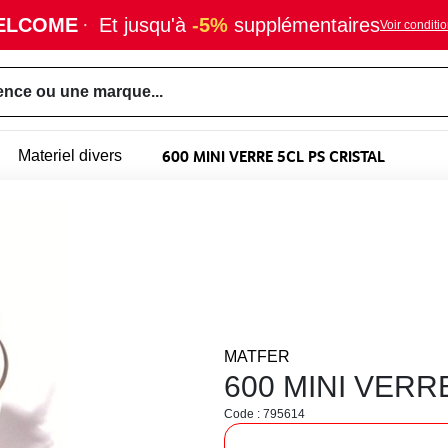
ELCOME
·
Et jusqu'à
-5%
supplémentaires
Voir conditi
ence ou une marque...
600 MINI VERRE 5CL PS CRISTAL
Materiel divers
MATFER
600 MINI VERR
Code : 795614