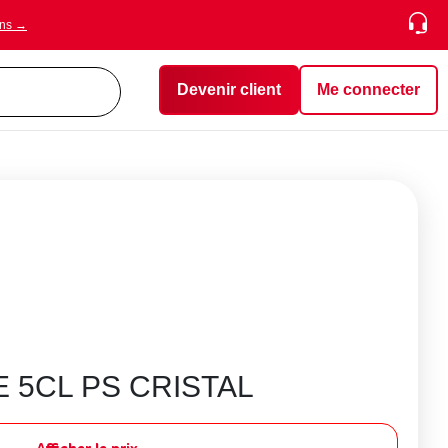
ons →
Devenir client
Me connecter
E 5CL PS CRISTAL