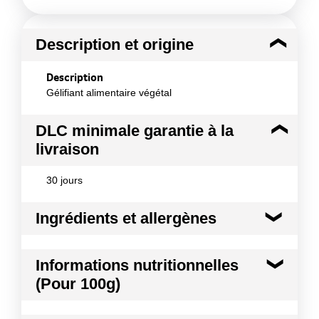
Description et origine
Description
Gélifiant alimentaire végétal
DLC minimale garantie à la
livraison
30 jours
Ingrédients et allergènes
Ingrédients :
Informations nutritionnelles
Agar-agar
(Pour 100g)
Conformément aux informations transmises
par le(s) fournisseur(s) de Transgourmet
Kilocalories
20 kcal
Opérations