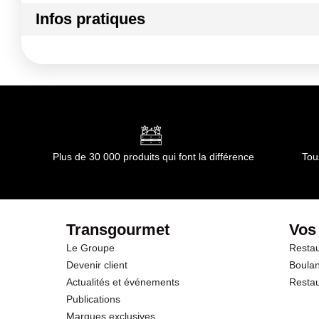
Ingrédients :
Infos pratiques
Matière principale : Électrique
Conformément aux informations transmises par le(s) f
Conditions de stockage avant ouverture :
température a
Durée totale du produit :
non concerné
Conformément aux informations transmises par le(s) f
Plus de 30 000 produits qui font la différence
Tou
Transgourmet
Vos
Le Groupe
Restau
Devenir client
Boulan
Actualités et événements
Restau
Publications
Marques exclusives