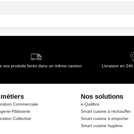
ournisseur(s) de Transgourmet Opérations
mbiante
ournisseur(s) de Transgourmet Opérations
s vos produits livrés dans un même camion
Livraison en 24h
 métiers
Nos solutions
ration Commerciale
e-Quilibre
gerie-Pâtisserie
Smart cuisine à réchauffer
ration Collective
Smart cuisine à emporter
Smart cuisine hygiène