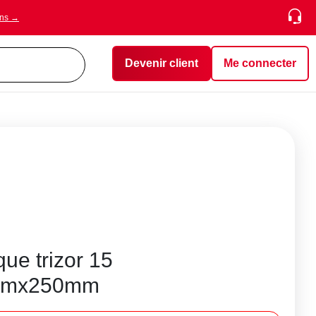
ons →
Devenir client
Me connecter
que trizor 15
mmx250mm