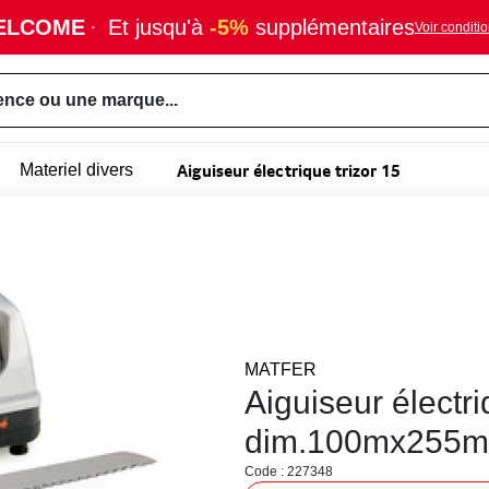
ELCOME
·
Et jusqu'à
-5%
supplémentaires
Voir conditi
ence ou une marque...
Aiguiseur électrique trizor 15
Materiel divers
MATFER
Aiguiseur électri
dim.100mx255
Code : 227348