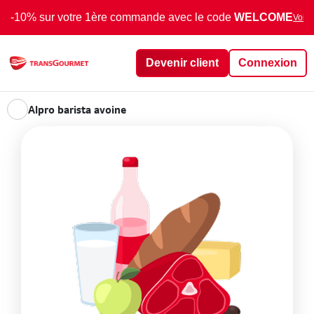
-10% sur votre 1ère commande avec le code
WELCOME
Voir 
Devenir client
Connexion
Alpro barista avoine