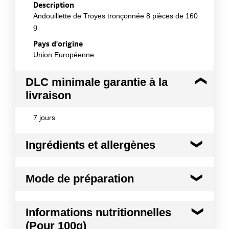
Description
Andouillette de Troyes tronçonnée 8 pièces de 160
g
Pays d'origine
Union Européenne
DLC minimale garantie à la
livraison
7 jours
Ingrédients et allergènes
Ingrédients :
Mode de préparation
Chaudin et estomac de porc, oignon, glace, sel,
épices, plantes aromatiques, arôme naturel de
poivre, acidifiant: E330, conservateur: E250.
A consommer après une cuisson à cœur.
Informations nutritionnelles
Enveloppes : collagène et chaudin de porc *Abats
de porc, origine France et UE
(Pour 100g)