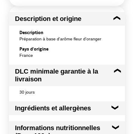
Description et origine
Description
Préparation à base d'arôme fleur d'oranger
Pays d'origine
France
DLC minimale garantie à la
livraison
30 jours
Ingrédients et allergènes
Ingrédients :
Informations nutritionnelles
Eau : 98.7 % Arôme fleur d'oranger 1.0 % Acide