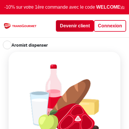
-10% sur votre 1ère commande avec le code
WELCOME
Voir 
Devenir client
Connexion
Aromist dispenser