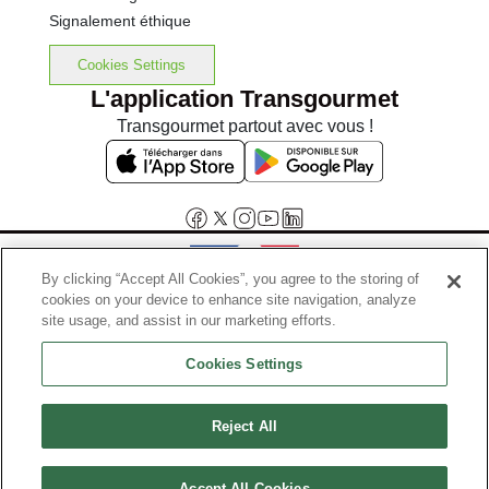
Signalement éthique
Cookies Settings
L'application Transgourmet
Transgourmet partout avec vous !
By clicking “Accept All Cookies”, you agree to the storing of
cookies on your device to enhance site navigation, analyze
Interdiction de vente de boissons alcooliques aux mineurs de
site usage, and assist in our marketing efforts.
moins de 18 ans
Cookies Settings
La preuve de majorité de l'acheteur est exigée au moment de la vente
en ligne.
Code de la santé publique, Aar.l.3342-1 et l.3353-3
Reject All
© Tous droits réservés
Accept All Cookies