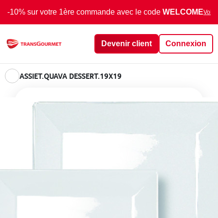
-10% sur votre 1ère commande avec le code
WELCOME
Voir 
Devenir client
Connexion
ASSIET.QUAVA DESSERT.19X19