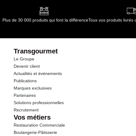
Durée totale du produit :
non applicable
Conformément aux informations transmises
Plus de 30 000 produits qui font la différence
Tous vos produits livré
par le(s) fournisseur(s) de Transgourmet
Opérations
Transgourmet
Le Groupe
Devenir client
Actualités et événements
Publications
Marques exclusives
Partenaires
Solutions professionnelles
Recrutement
Vos métiers
Restauration Commerciale
Boulangerie-Pâtisserie