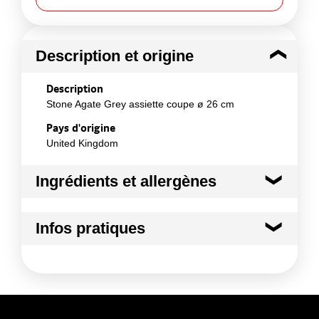
Description et origine
Description
Stone Agate Grey assiette coupe ø 26 cm
Pays d'origine
United Kingdom
Ingrédients et allergènes
Ingrédients :
Infos pratiques
Matière : Porcelaine vitrifiée
Conformément aux informations transmises
Conditions de stockage avant ouverture
par le(s) fournisseur(s) de Transgourmet
:
Opérations
température ambiante
Conditions de stockage après ouverture
:
température ambiante