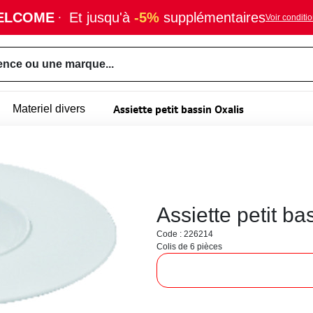
ELCOME
·
Et jusqu'à
-5%
supplémentaires
Voir conditi
ence ou une marque...
Assiette petit bassin Oxalis
Materiel divers
Assiette petit b
Code : 226214
Colis de 6 pièces