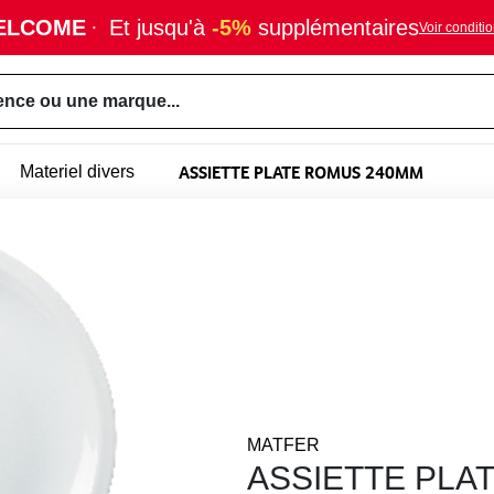
ELCOME
·
Et jusqu'à
-5%
supplémentaires
Voir conditi
ence ou une marque...
ASSIETTE PLATE ROMUS 240MM
Materiel divers
MATFER
ASSIETTE PLA