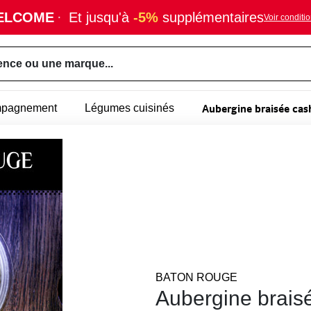
ELCOME
·
Et jusqu'à
-5%
supplémentaires
Voir conditi
ence ou une marque...
Aubergine braisée cas
mpagnement
Légumes cuisinés
BATON ROUGE
Aubergine brais