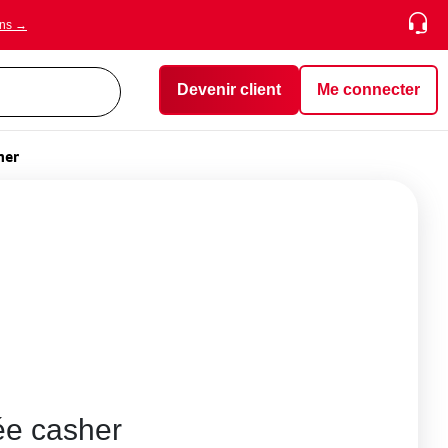
ons →
Devenir client
Me connecter
her
ée casher