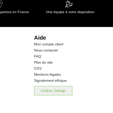
6.3 g
 partout en France
Une équipe à votre disposition
2.4 g
0.6 g
Aide
Mon compte client
1.60 g
Nous contacter
FAQ
Plan du site
CGV
Mentions légales
Signalement éthique
Cookies Settings