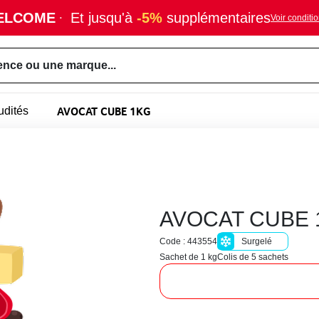
ELCOME
·
Et jusqu'à
-5%
supplémentaires
Voir conditi
ence ou une marque...
AVOCAT CUBE 1KG
udités
AVOCAT CUBE 
Code : 443554
Surgelé
Sachet de 1 kg
Colis de 5 sachets