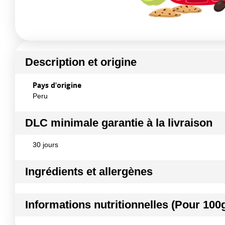
Description et origine
Pays d'origine
Peru
DLC minimale garantie à la livraison
30 jours
Ingrédients et allergènes
Ingrédients :
Informations nutritionnelles (Pour 100
avocat, acide citrique, acide ascorbique et sel
Conformément aux informations transmises par le(s) f
Kilocalories