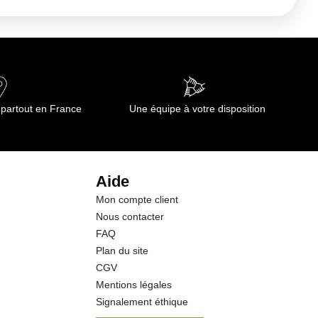
741 kj
15.0 g
2.10 g
 partout en France
Une équipe à votre disposition
8.5 g
0.7 g
Aide
Mon compte client
6.7 g
Nous contacter
FAQ
2.0 g
Plan du site
CGV
0.05 g
Mentions légales
Signalement éthique