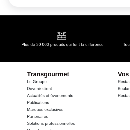
Kilojoules
Matières grasses
dont Acides gras saturés
Plus de 30 000 produits qui font la différence
Tou
Glucides
dont Sucres
Transgourmet
Vos
Le Groupe
Restau
Fibres
Devenir client
Boulan
Actualités et événements
Restau
Protéines
Publications
Marques exclusives
Sel
Partenaires
Solutions professionnelles