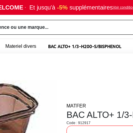
ELCOME
·
Et jusqu'à
-5%
supplémentaires
Voir conditi
ence ou une marque...
BAC ALTO+ 1/3-H200-S/BISPHENOL
Materiel divers
MATFER
BAC ALTO+ 1/3
Code : 912917