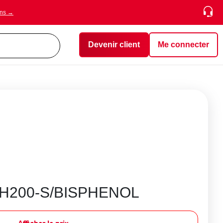
ons →
Devenir client
Me connecter
-H200-S/BISPHENOL