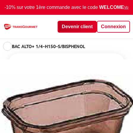
-10% sur votre 1ère commande avec le code
WELCOME
Voir 
Devenir client
Connexion
BAC ALTO+ 1/4-H150-S/BISPHENOL