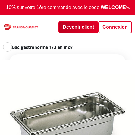
-10% sur votre 1ère commande avec le code
WELCOME
Voir 
Devenir client
Connexion
Bac gastronorme 1/3 en inox