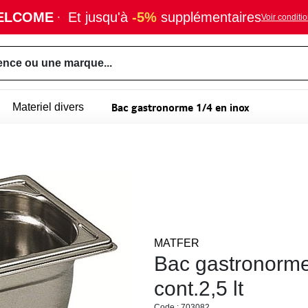
ELCOME
·
Et jusqu'à
-5%
supplémentaires
Voir conditi
ence ou une marque...
Bac gastronorme 1/4 en inox
Materiel divers
MATFER
Bac gastronorme
cont.2,5 lt
Code : 703082