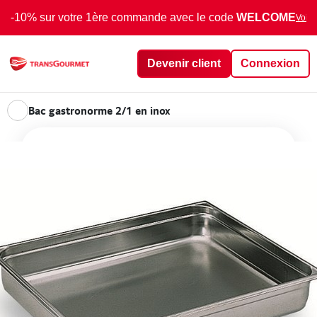
-10% sur votre 1ère commande avec le code
WELCOME
Voir 
Devenir client
Connexion
Bac gastronorme 2/1 en inox