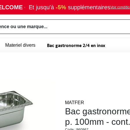
ELCOME
·
Et jusqu'à
-5%
supplémentaires
Voir conditi
ence ou une marque...
Bac gastronorme 2/4 en inox
Materiel divers
MATFER
Bac gastronorme
p. 100mm - cont. 
Code : 960967