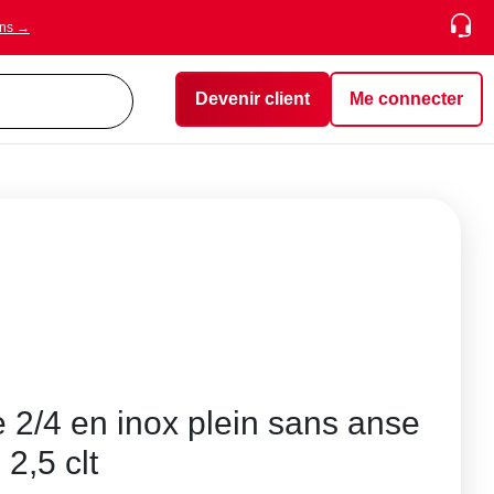
ons →
Devenir client
Me connecter
 2/4 en inox plein sans anse
2,5 clt