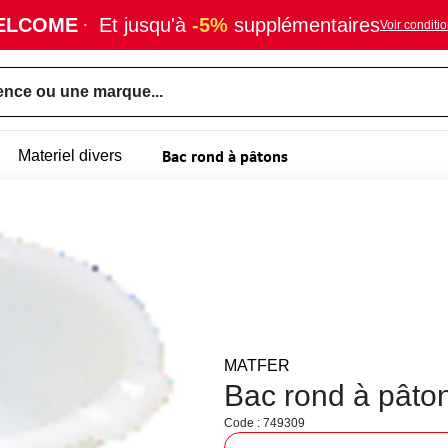
ELCOME
·
Et jusqu'à
-5%
supplémentaires
Voir conditi
ence ou une marque...
Bac rond à pâtons
Materiel divers
MATFER
Bac rond à pâton
Code : 749309