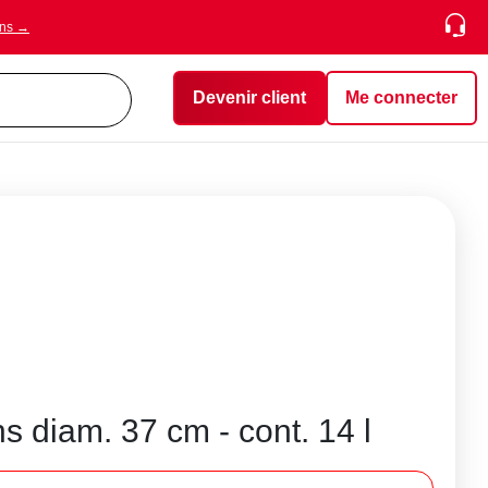
ons →
Devenir client
Me connecter
s diam. 37 cm - cont. 14 l