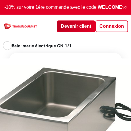
-10% sur votre 1ère commande avec le code
WELCOME
Voir 
Devenir client
Connexion
Bain-marie électrique GN 1/1