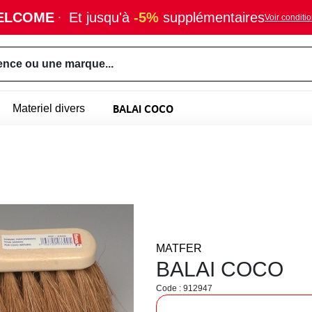
ELCOME
·
Et jusqu'à
-5%
supplémentaires
Voir conditi
ence ou une marque...
BALAI COCO
Materiel divers
MATFER
BALAI COCO
Code : 912947