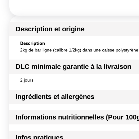
Description et origine
Description
2kg de bar ligne (calibre 1/2kg) dans une caisse polystyrèn
DLC minimale garantie à la livraison
2 jours
Ingrédients et allergènes
Ingrédients :
Informations nutritionnelles (Pour 100
100% bar Nom scientifique : Dicentrarchus labrax Zones de
Allergènes :
Kilocalories
Poissons et produits à base de poissons
Infos pratiques