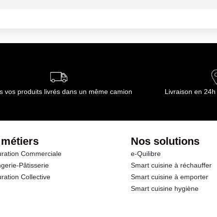
ournisseur(s) de Transgourmet Opérations
+2°C
ournisseur(s) de Transgourmet Opérations
s vos produits livrés dans un même camion
Livraison en 24h
 métiers
Nos solutions
ration Commerciale
e-Quilibre
gerie-Pâtisserie
Smart cuisine à réchauffer
ration Collective
Smart cuisine à emporter
Smart cuisine hygiène