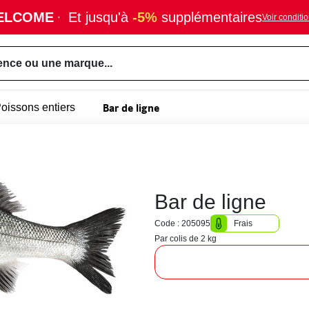
ELCOME
·
Et jusqu'à
-5%
supplémentaires
Voir conditi
ence ou une marque...
Bar de ligne
oissons entiers
Bar de ligne
Code : 205095
Frais
Par colis de 2 kg