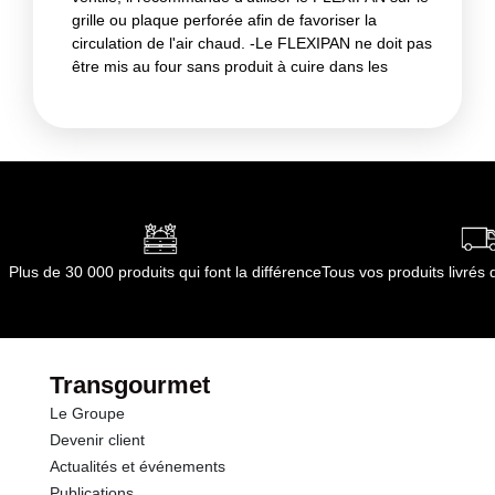
grille ou plaque perforée afin de favoriser la
circulation de l'air chaud. -Le FLEXIPAN ne doit pas
être mis au four sans produit à cuire dans les
empreintes -En règle générale, le démoulage
s'effectue dés la sortie du four. Pour les produits
délicats (génoises, dacquoises), il est préférable de
les laisser tiédir avant de démouler. -Ne jamais
couper les produits dans le FLEXIPAN -Ne pas
découper le FLEXIPAN Entretien et nettoyage Il est
recommandé de nettoyer le FLEXIPAN après
chaque utilisation. Selon le produit qu'il aura
Plus de 30 000 produits qui font la différence
Tous vos produits livré
contenu, un simple trempage ou passage sous l'eau
chaude le débarrassera d'éventuelles impuretés. Si
les salissures sont plus importantes, nettoyer avec
une éponge non-abrasive et de l'eau chaude
additionnée d'un produit dégraissant. BARQUETTES
Transgourmet
30 barquettes bâteau, L 106 x lg 45 x H 15 mm
Le Groupe
Format 600 x 400
Devenir client
Actualités et événements
Publications