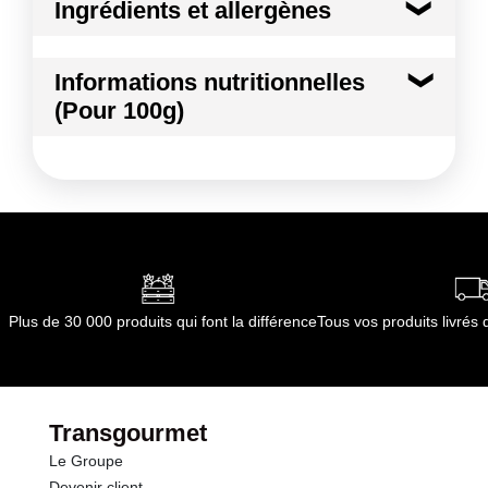
Ingrédients et allergènes
Ingrédients :
Informations nutritionnelles
BASILIC
(Pour 100g)
Conformément aux informations transmises
par le(s) fournisseur(s) de Transgourmet
Kilocalories
28 kcal
Opérations
Kilojoules
116 kj
Matières grasses
0.5 g
dont Acides gras saturés
0.13 g
Plus de 30 000 produits qui font la différence
Tous vos produits livré
Glucides
2.5 g
dont Sucres
0.4 g
Transgourmet
Le Groupe
Fibres
3.5 g
Devenir client