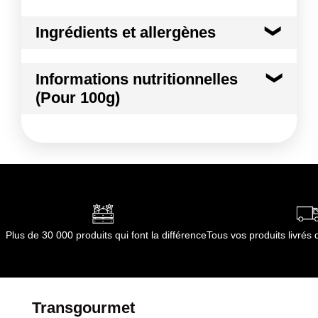
Ingrédients et allergènes
Ingrédients :
Informations nutritionnelles
BASILIC THAI
(Pour 100g)
Conformément aux informations transmises
par le(s) fournisseur(s) de Transgourmet
Kilocalories
28 kcal
Opérations
Kilojoules
116 kj
Matières grasses
0.5 g
dont Acides gras saturés
0.13 g
Plus de 30 000 produits qui font la différence
Tous vos produits livré
Glucides
2.5 g
dont Sucres
0.4 g
Transgourmet