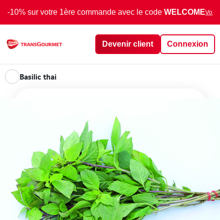
-10% sur votre 1ère commande avec le code
WELCOME
Voir 
Devenir client
Connexion
Basilic thai