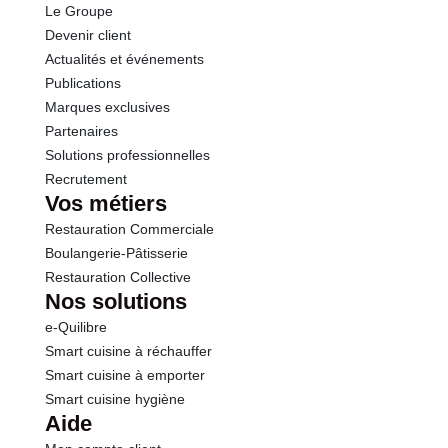
Le Groupe
Fibres
3.5 g
Devenir client
Actualités et événements
Protéines
3.4 g
Publications
Marques exclusives
Sel
0.03 g
Partenaires
Solutions professionnelles
Recrutement
Sodium
12.00 g
Vos métiers
Restauration Commerciale
Boulangerie-Pâtisserie
Restauration Collective
Nos solutions
e-Quilibre
Smart cuisine à réchauffer
Smart cuisine à emporter
Smart cuisine hygiène
Aide